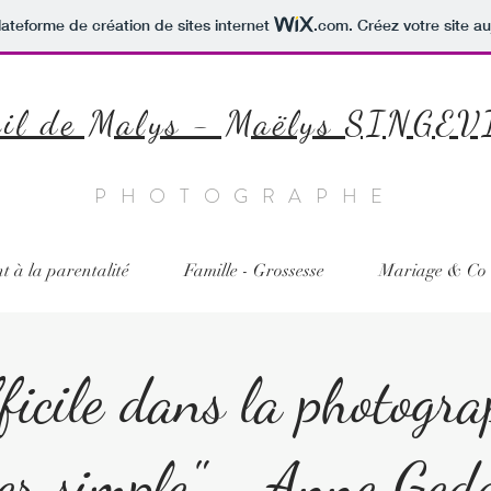
lateforme de création de sites internet
.com
. Créez votre site au
il de Malys - Maëlys SINGE
PHOTOGRAPHE
à la parentalité
Famille - Grossesse
Mariage & Co
ficile dans la photogra
ter simple" - Anne Ged