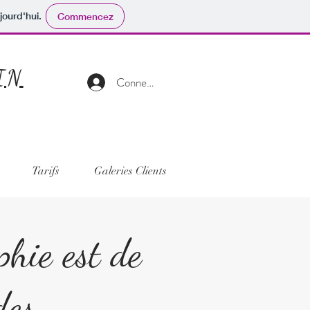
jourd'hui.
Commencez
VIN
Connexion
Tarifs
Galeries Clients
phie est de
des